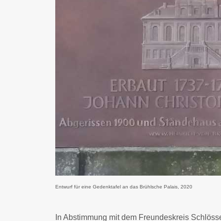
Entwurf für eine Gedenktafel an das Brühlsche Palais, 2020
In Abstimmung mit dem Freundeskreis Schlösse