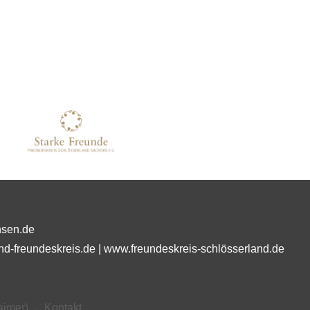
hsen.de
nd-freundeskreis.de
|
www.freundeskreis-schlösserland.de
aimer)
Kontakt