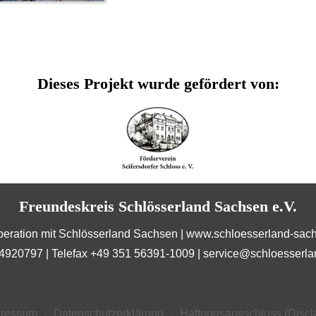
Dieses Projekt wurde gefördert von:
Freundeskreis Schlösserland Sachsen e.V.
peration mit Schlösserland Sachsen |
www.schloesserland-sac
 4920797 | Telefax +49 351 56391-1009 |
service@schloesserla
pressum
Datenschutzerklärung
Haftungsausschluss (Discl