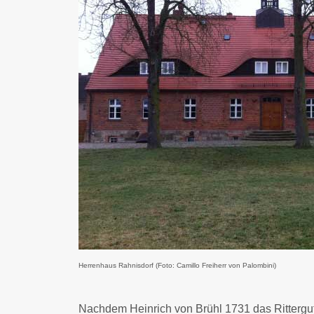
Herrenhaus Rahnisdorf (Foto: Camillo Freiherr von Palombini)
Nachdem Heinrich von Brühl 1731 das Rittergut